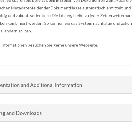
iles. So sparen Sie bereits beim Erstellen von Dokumenten Zeit. Auch d
ischen Metadatenfelder der Dokumentklasse automatisch ermittelt und e
ltig und zukunftsorientiert: Die Lösung bleibt zu jeder Zeit erweiterb
ken kombiniert werden. So können Sie das System nachhaltig und zukun
al ändern sollten.
 Informationen besuchen Sie gerne unsere Webseite.
ntation and Additional Information
ing and Downloads