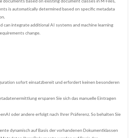
tal documents based on existing document classes in M-Files,
nts is automatically determined based on specific metadata
on.
d can integrate additional AI systems and machine learning
 requirements change.
figuration sofort einsatzbereit und erfordert keinen besonderen
etadatenermittlung ersparen Sie sich das manuelle Eintragen
enAI oder andere erfolgt nach Ihrer Präferenz. So behalten Sie
kumente dynamisch auf Basis der vorhandenen Dokumentklassen