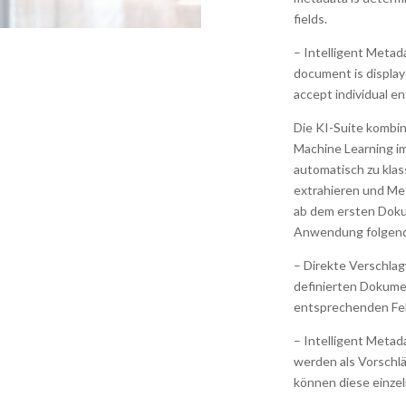
fields.
– Intelligent Metad
document is displaye
accept individual en
Die KI-Suite kombi
Machine Learning 
automatisch zu klas
extrahieren und Met
ab dem ersten Doku
Anwendung folgend
– Direkte Verschlag
definierten Dokume
entsprechenden Fel
– Intelligent Meta
werden als Vorschläg
können diese einze