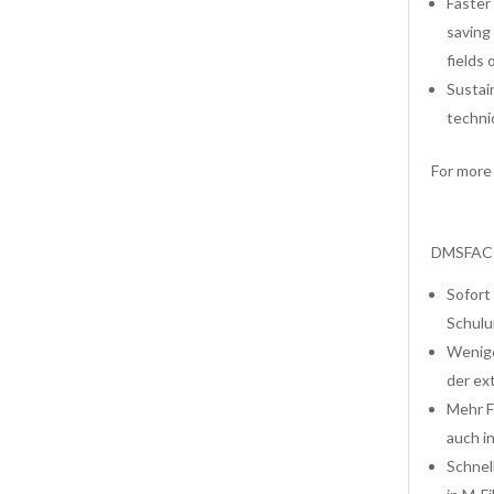
Faster
saving
fields 
Sustai
techni
For more 
DMSFACTO
Sofort
Schulu
Wenige
der ex
Mehr F
auch in
Schnel