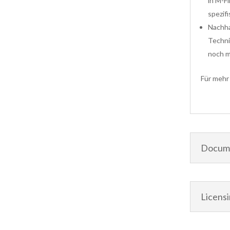
in M-F
spezif
Nachha
Techni
noch m
Für mehr
Docume
Licens