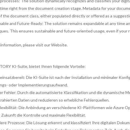
 processes: The solution dynamically recognizes and classifies your digi
 time right from the document creation stage. Metadata for your docume
of the document class, either populated directly or offered as a suggesti
nable and Future-Ready: The solution remains expandable at any time an
ques. This ensures sustainable and future-oriented usage, even if your
information, please visit our Website.
RY KI-Suite, bietet Ihnen folgende Vorteile:
 einsatzbereit: Die KI-Suite ist nach der Installation und minimaler Kon
ngs- oder Implementierungsaufwand.
r Fehler: Durch die automatisierte Klassifikation und die dynamische M
trahierten Daten und reduzieren so erhebliche Fehlerquellen.
lexibilität: Die Anbindung an verschiedene KI-Plattformen wie Azure Op
 Zukunft die Kontrolle und maximale Flexibilität.
lere Prozesse: Die Lösung erkennt und klassifiziert Ihre digitalen Do