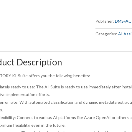
Publisher:
DMSFAC
Categories:
AI Assi
uct Description
RY KI-Suite offers you the following benefits:
tely ready to use: The AI-Suite is ready to use immediately after install
ive implementation efforts.
rror rate: With automated classification and dynamic metadata extraction
s.
lexibility: Connect to various AI platforms like Azure OpenAI or others 
imum flexibility, even in the future.