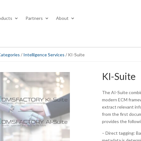
oducts
Partners
About
Categories
/
Intelligence Services
/ KI-Suite
KI-Suite
The AI-Suite combin
modern ECM framewo
extract relevant inf
from the first docu
provides the followi
– Direct tagging: B
metadata is determi