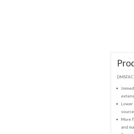
Prod
DMSFACTO
Immedia
extens
Lower e
source
More f
and max