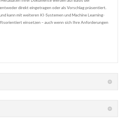
ie Metadaten Ihrer Dokumente werden auf Basis der
ntweder direkt eingetragen oder als Vorschlag präsentiert.
ar und kann mit weiteren KI-Systemen und Machine Learning-
ftsorientiert einsetzen – auch wenn sich Ihre Anforderungen