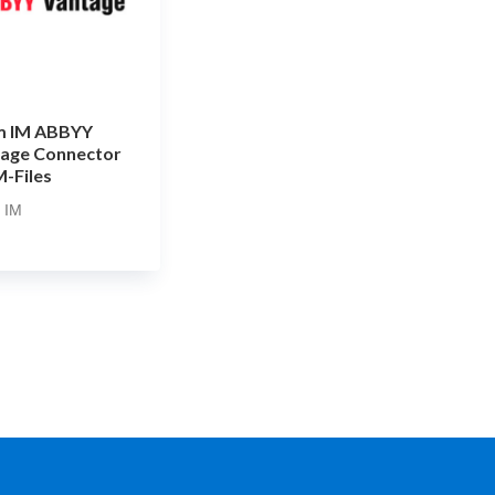
m IM ABBYY
age Connector
M-Files
 IM