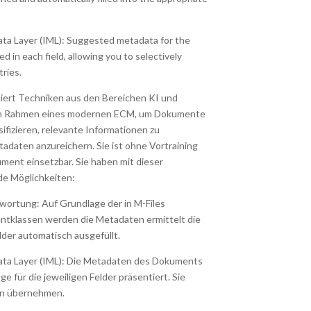
ata Layer (IML): Suggested metadata for the
d in each field, allowing you to selectively
tries.
niert Techniken aus den Bereichen KI und
im Rahmen eines modernen ECM, um Dokumente
sifizieren, relevante Informationen zu
adaten anzureichern. Sie ist ohne Vortraining
ment einsetzbar. Sie haben mit dieser
e Möglichkeiten:
wortung: Auf Grundlage der in M-Files
ntklassen werden die Metadaten ermittelt die
der automatisch ausgefüllt.
data Layer (IML): Die Metadaten des Dokuments
e für die jeweiligen Felder präsentiert. Sie
ln übernehmen.